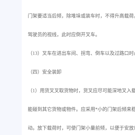
门架要适当后倾，除堆垛或装车时，不得升高载荷
驾驶员的视线，此时应倒开叉车。
（13）叉车在进出车间、拐弯、倒车以及过路口
（四）安全装卸
（1）用货叉叉取货物时，货叉应尽可能深地叉入
能碰到其它货物或物件。应采用*小的门架后倾来
动。放下载荷时，可使门架小量前倾，以便于安放