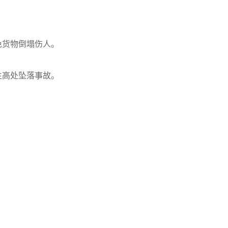
免货物倒塌伤人。
生高处坠落事故。