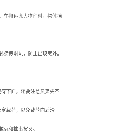
。在搬运庞大物件时，物体挡
时必须摁喇叭，防止出现意外。
载荷下面，还要注意货叉尖不
稳定载荷，以免载荷向后滑
载荷和抽出货叉。