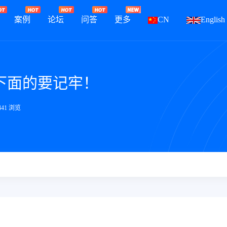
案例
论坛
问答
更多
CN
English
下面的要记牢！
441 浏览