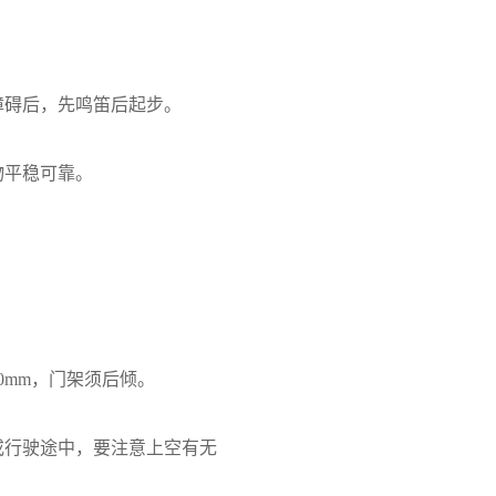
障碍后，先鸣笛后起步。
物平稳可靠。
0mm，门架须后倾。
或行驶途中，要注意上空有无