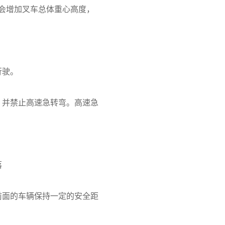
会增加叉车总体重心高度，
行驶。
、并禁止高速急转弯。高速急
落
前面的车辆保持一定的安全距