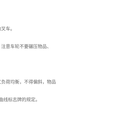
动叉车。
，注意车轮不要碾压物品、
叉负荷均衡，不得偏斜，物品
曲线标志牌的规定。
。