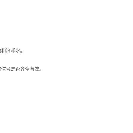
油和冷却水。
响信号是否齐全有效。
。