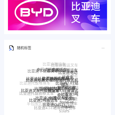
随机标签
步行式托盘搬运车
比亚迪托盘搬运车
比亚迪平衡重叉车
比亚迪电动
锂电
托盘车
比亚迪搬运机器人
比亚迪托盘式搬运机器人
比亚迪托盘式机
比亚迪堆高叉车
搬运
比亚迪2.0T站
器人
比亚迪托盘堆垛车
车
比亚迪堆垛叉车价格
驾式牵引车
比亚迪堆垛叉车
比亚迪站
比亚迪3.0T座驾式
比亚迪叉车托盘搬运车
驾式牵引
比亚迪3吨
比亚迪托盘前移叉车
牵引车
比亚迪25T牵引车
车
电动AGV叉车
牵引车
比亚迪
比亚迪2吨搬运车
Stand-on
堆垛车
比亚迪Q45TS
半包围式托盘搬运车
比亚迪
forklift
BYD forklift
比亚迪4.5T站驾式牵引车
比亚迪仓储叉车
比亚迪站驾式托盘搬运
P30S
S16PS
车