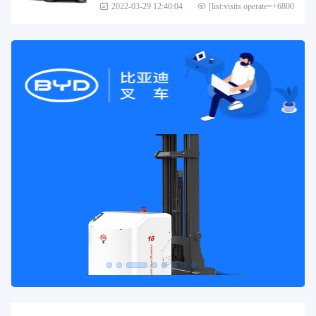
2022-03-29 12:40:04
[list:visits operate=+6800]