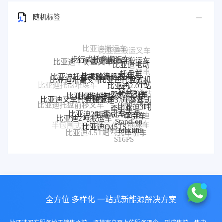
随机标签
步行式托盘搬运车
比亚迪托盘搬运车
比亚迪平衡重叉车
比亚迪电动
托盘车
比亚迪搬运机器人
锂电
比亚迪托盘式搬运机器人
比亚迪托盘式机
比亚迪堆高叉车
搬运
比亚迪2.0T站
器人
比亚迪托盘堆垛车
车
比亚迪堆垛叉车价格
比亚迪堆垛叉车
驾式牵引车
比亚迪站
比亚迪3.0T座驾式
比亚迪叉车托盘搬运车
驾式牵引
比亚迪3吨
牵引车
比亚迪托盘前移叉车
比亚迪25T牵引车
车
电动AGV叉车
牵引车
比亚迪
比亚迪2吨搬运车
Stand-on
堆垛车
比亚迪Q45TS
半包围式托盘搬运车
比亚迪
forklift
BYD forklift
比亚迪4.5T站驾式牵引车
比亚迪仓储叉车
P30S
S16PS
全方位 多样化 一站式新能源解决方案