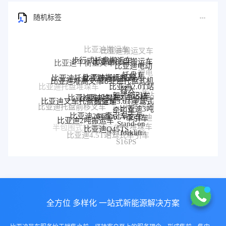
随机标签
步行式托盘搬运车
比亚迪托盘搬运车
比亚迪平衡重叉车
比亚迪电动
锂电
托盘车
比亚迪搬运机器人
比亚迪托盘式搬运机器人
比亚迪托盘式机
比亚迪堆高叉车
搬运
比亚迪2.0T站
比亚迪托盘堆垛车
器人
车
比亚迪堆垛叉车价格
驾式牵引车
比亚迪堆垛叉车
比亚迪站
比亚迪3.0T座驾式
比亚迪叉车托盘搬运车
驾式牵引
比亚迪托盘前移叉车
比亚迪3吨
牵引车
车
比亚迪25T牵引车
电动AGV叉车
牵引车
比亚迪
比亚迪2吨搬运车
Stand-on
堆垛车
比亚迪Q45TS
半包围式托盘搬运车
比亚迪
forklift
BYD forklift
比亚迪4.5T站驾式牵引车
比亚迪仓储叉车
P30S
S16PS
全方位 多样化 一站式新能源解决方案