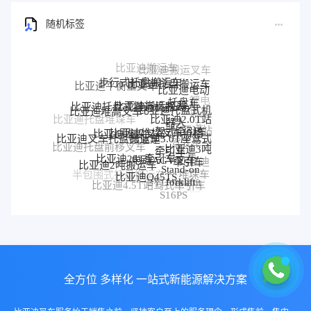
随机标签
步行式托盘搬运车
比亚迪托盘搬运车
比亚迪平衡重叉车
比亚迪电动
锂电
托盘车
比亚迪搬运机器人
比亚迪托盘式搬运机器人
比亚迪托盘式机
比亚迪堆高叉车
搬运
比亚迪2.0T站
器人
比亚迪托盘堆垛车
车
比亚迪堆垛叉车价格
驾式牵引车
比亚迪堆垛叉车
比亚迪站
比亚迪3.0T座驾式
比亚迪叉车托盘搬运车
驾式牵引
比亚迪3吨
比亚迪托盘前移叉车
牵引车
车
比亚迪25T牵引车
电动AGV叉车
牵引车
比亚迪
比亚迪2吨搬运车
Stand-on
堆垛车
比亚迪Q45TS
半包围式托盘搬运车
比亚迪
forklift
BYD forklift
比亚迪4.5T站驾式牵引车
比亚迪仓储叉车
P30S
S16PS
全方位 多样化 一站式新能源解决方案