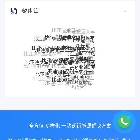
随机标签
步行式托盘搬运车
比亚迪托盘搬运车
比亚迪平衡重叉车
比亚迪电动
锂电
托盘车
比亚迪搬运机器人
比亚迪托盘式搬运机器人
比亚迪托盘式机
比亚迪堆高叉车
搬运
比亚迪2.0T站
器人
比亚迪托盘堆垛车
车
比亚迪堆垛叉车价格
驾式牵引车
比亚迪堆垛叉车
比亚迪站
比亚迪3.0T座驾式
比亚迪叉车托盘搬运车
驾式牵引
比亚迪3吨
牵引车
比亚迪托盘前移叉车
比亚迪25T牵引车
车
电动AGV叉车
牵引车
比亚迪
比亚迪2吨搬运车
Stand-on
堆垛车
比亚迪Q45TS
半包围式托盘搬运车
比亚迪
forklift
BYD forklift
比亚迪4.5T站驾式牵引车
比亚迪仓储叉车
P30S
S16PS
全方位 多样化 一站式新能源解决方案