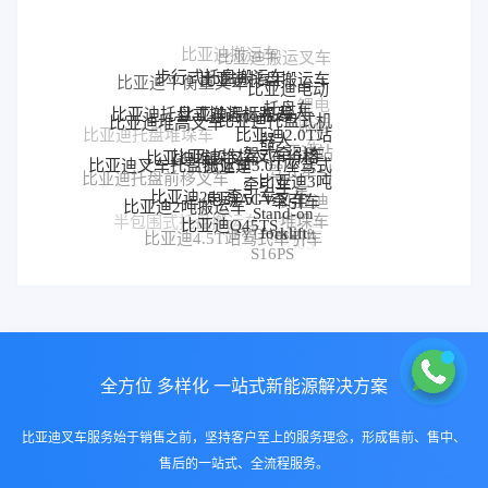
步行式托盘搬运车
比亚迪托盘搬运车
比亚迪平衡重叉车
比亚迪电动
比亚迪搬运机器人
托盘车
比亚迪托盘式搬运机器人
锂电
比亚迪托盘式机
比亚迪堆高叉车
搬运
比亚迪2.0T站
器人
比亚迪托盘堆垛车
车
比亚迪堆垛叉车价格
比亚迪堆垛叉车
驾式牵引车
比亚迪站
比亚迪3.0T座驾式
比亚迪叉车托盘搬运车
驾式牵引
牵引车
比亚迪3吨
比亚迪托盘前移叉车
比亚迪25T牵引车
电动AGV叉车
车
牵引车
比亚迪
比亚迪2吨搬运车
Stand-on
比亚迪Q45TS
堆垛车
半包围式托盘搬运车
比亚迪
forklift
BYD forklift
比亚迪4.5T站驾式牵引车
比亚迪仓储叉车
P30S
S16PS
全方位 多样化 一站式新能源解决方案
比亚迪叉车服务始于销售之前，坚持客户至上的服务理念，形成售前、售中、
售后的一站式、全流程服务。