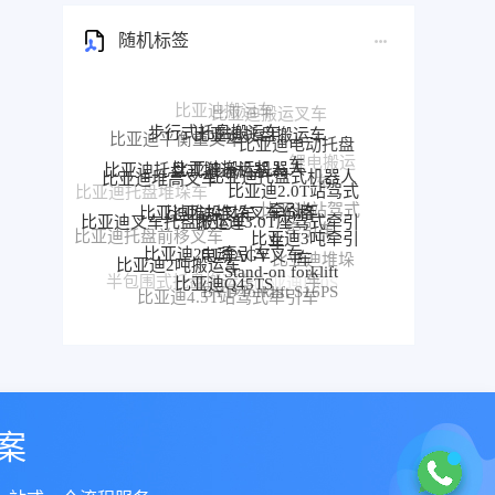
随机标签
步行式托盘搬运车
比亚迪托盘搬运车
比亚迪平衡重叉车
比亚迪电动托盘
比亚迪搬运机器人
比亚迪托盘式搬运机器人
车
比亚迪托盘式机器人
比亚迪堆高叉车
比亚迪2.0T站驾式
比亚迪托盘堆垛车
比亚迪堆垛叉车价格
比亚迪堆垛叉车
牵引车
比亚迪3.0T座驾式牵引
比亚迪站驾式
比亚迪叉车托盘搬运车
车
牵引车
比亚迪3吨牵引
比亚迪托盘前移叉车
比亚迪25T牵引车
比亚迪牵
电动AGV叉车
车
比亚迪2吨搬运车
比亚迪堆垛
引车
比亚迪前移叉车
Stand-on forklift
比亚迪Q45TS
车
半包围式托盘搬运车
比亚迪P30S
BYD forklift S16PS
比亚迪4.5T站驾式牵引车
比亚迪仓储叉车
比亚迪站驾式托盘搬运车
案