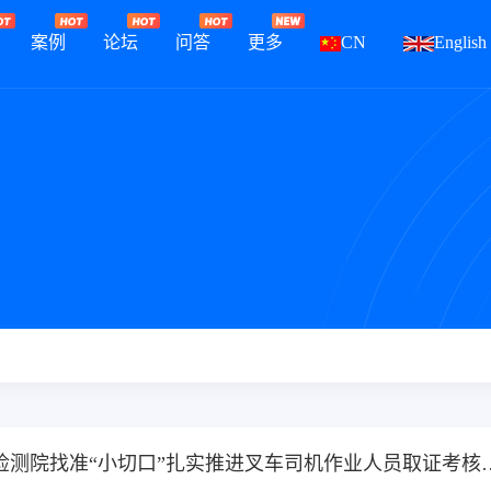
案例
论坛
问答
更多
CN
English
广东特检院东莞检测院找准“小切口”