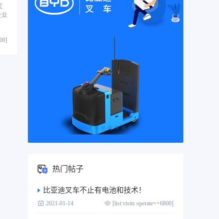
究
企业
800]
热门帖子
比亚迪叉车不止有电池和技术！
2021-01-14
[list:visits operate=+6800]