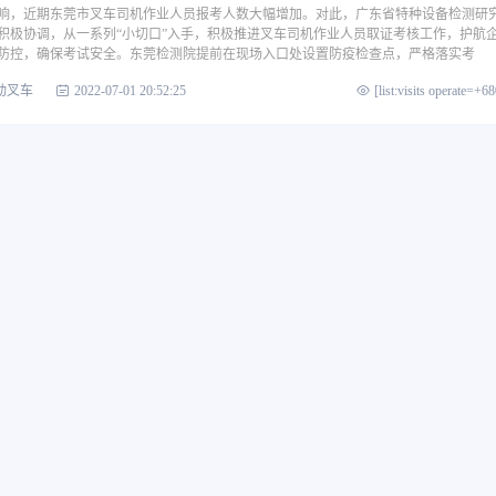
响，近期东莞市叉车司机作业人员报考人数大幅增加。对此，广东省特种设备检测研
积极协调，从一系列“小切口”入手，积极推进叉车司机作业人员取证考核工作，护航
防控，确保考试安全。东莞检测院提前在现场入口处设置防疫检查点，严格落实考
动叉车
2022-07-01 20:52:25
[list:visits operate=+6