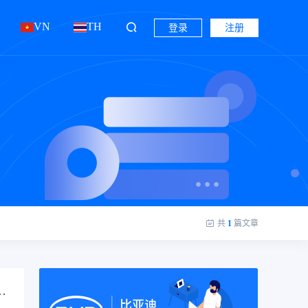
VN
TH
登录
注册
共
1
篇文章
扎实推进叉车司机作业人员取证考核工作